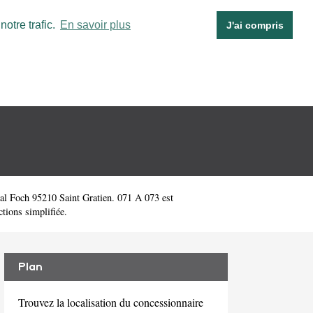
otre trafic.
En savoir plus
J'ai compris
l Foch 95210 Saint Gratien. 071 A 073 est
tions simplifiée.
Plan
Trouvez la localisation du concessionnaire