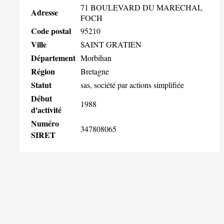
71 BOULEVARD DU MARECHAL
Adresse
FOCH
Code postal
95210
Ville
SAINT GRATIEN
Département
Morbihan
Région
Bretagne
Statut
sas, société par actions simplifiée
Début
1988
d'activité
Numéro
347808065
SIRET