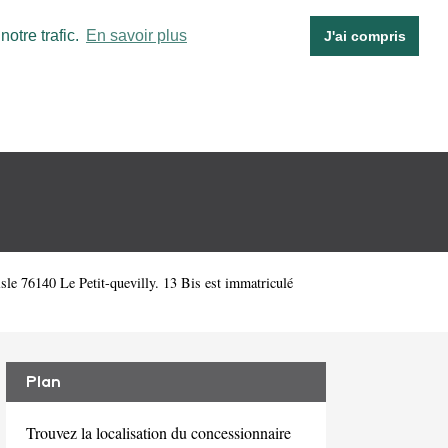
otre trafic.
En savoir plus
J'ai compris
le 76140 Le Petit-quevilly. 13 Bis est immatriculé
Plan
Trouvez la localisation du concessionnaire