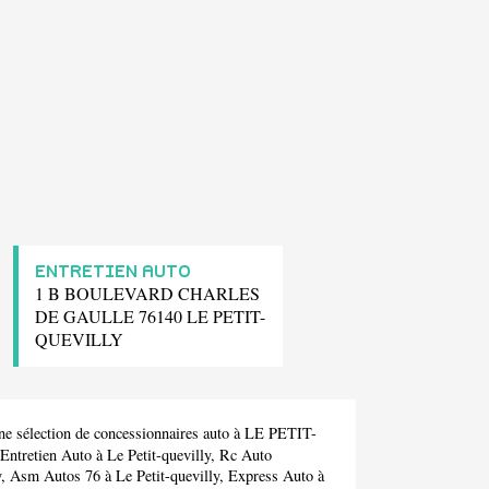
ENTRETIEN AUTO
1 B BOULEVARD CHARLES
DE GAULLE 76140 LE PETIT-
QUEVILLY
ne sélection de concessionnaires auto à LE PETIT-
Entretien Auto
à Le Petit-quevilly,
Rc Auto
y,
Asm Autos 76
à Le Petit-quevilly,
Express Auto
à