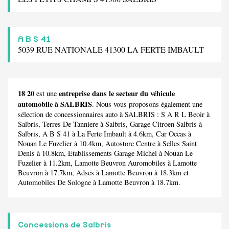
A B S 41
5039 RUE NATIONALE 41300 LA FERTE IMBAULT
18 20
entreprise dans le secteur du véhicule
est une
automobile à SALBRIS
. Nous vous proposons également une
sélection de concessionnaires auto à SALBRIS :
S A R L Beoir
à
Salbris,
Terres De Tanniere
à Salbris,
Garage Citroen Salbris
à
Salbris,
A B S 41
à La Ferte Imbault à 4.6km,
Car Occas
à
Nouan Le Fuzelier à 10.4km,
Autostore Centre
à Selles Saint
Denis à 10.8km,
Etablissements Garage Michel
à Nouan Le
Fuzelier à 11.2km,
Lamotte Beuvron Auromobiles
à Lamotte
Beuvron à 17.7km,
Adscs
à Lamotte Beuvron à 18.3km et
Automobiles De Sologne
à Lamotte Beuvron à 18.7km.
Concessions de Salbris