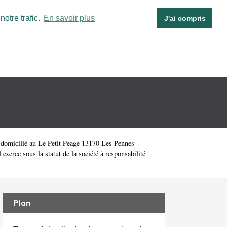
otre trafic.
En savoir plus
J'ai compris
 domicilié au Le Petit Peage 13170 Les Pennes
rce sous la statut de la société à responsabilité
Plan