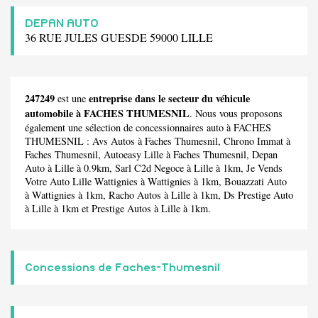
DEPAN AUTO
36 RUE JULES GUESDE 59000 LILLE
247249
entreprise dans le secteur du véhicule
est une
automobile à FACHES THUMESNIL
. Nous vous proposons
également une sélection de concessionnaires auto à FACHES
THUMESNIL :
Avs Autos
à Faches Thumesnil,
Chrono Immat
à
Faches Thumesnil,
Autoeasy Lille
à Faches Thumesnil,
Depan
Auto
à Lille à 0.9km,
Sarl C2d Negoce
à Lille à 1km,
Je Vends
Votre Auto Lille Wattignies
à Wattignies à 1km,
Bouazzati Auto
à Wattignies à 1km,
Racho Autos
à Lille à 1km,
Ds Prestige Auto
à Lille à 1km et
Prestige Autos
à Lille à 1km.
Concessions de Faches-Thumesnil