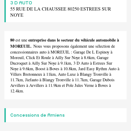
3 D AUTO
55 RUE DE LA CHAUSSEE 80250 ESTREES SUR
NOYE
80
entreprise dans le secteur du véhicule automobile à
est une
MOREUIL
. Nous vous proposons également une sélection de
concessionnaires auto à MOREUIL :
Garage De L Espinoy
à
Moreuil,
Click Et Roule
à Ailly Sur Noye à 8.6km,
Garage
Ducroquet
à Ailly Sur Noye à 9.1km,
3 D Auto
à Estrees Sur
Noye à 9.6km,
Boost
à Boves à 10.8km,
Jard Easy Rythm Auto
à
Villers Bretonneux à 11km,
Auto Luxe
à Blangy Tronville à
11.7km,
Jiefauto
à Blangy Tronville à 11.7km,
Garage Dubois
Arvillers
à Arvillers à 11.9km et
Pole Jules Verne
à Boves à
12.4km.
Concessions de Amiens