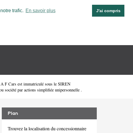
otre trafic.
En savoir plus
J'ai compris
 A F Cars est immatriculé sous le SIREN
u société par actions simplifiée unipersonnelle .
Plan
Trouvez la localisation du concessionnaire