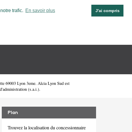
otre trafic.
En savoir plus
J'ai compris
ette 69003 Lyon 3eme. Alcia Lyon Sud est
administration (s.a.i.).
Plan
Trouvez la localisation du concessionnaire