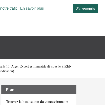
otre trafic.
En savoir plus
J'ai compris
aris 10. Alger Export est immatriculé sous le SIREN
indication).
Plan
Trouvez la localisation du concessionnaire