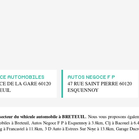
CE AUTOMOBILES
AUTOS NEGOCE F P
CE DE LA GARE 60120
47 RUE SAINT PIERRE 60120
EUIL
ESQUENNOY
e secteur du véhicule automobile à BRETEUIL
. Nous vous proposons égaleme
obiles
à Breteuil,
Autos Negoce F P
à Esquennoy à 3.8km,
Clj
à Bacouel à 6
ng
à Francastel à 11.8km,
3 D Auto
à Estrees Sur Noye à 13.8km,
Garage Ducr