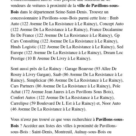
sous-Bois
ville de Pavillons-sous-
vendeurs de voitures à proximité de la
Bois
dans le département
Seine-Saint-Denis
. Trouvez un
concessionnaire à Pavillons-sous-Bois parmi cette liste :
Bmb
Auto (122 Avenue De La Resistance à Le Raincy)
,
Concept Auto
(122 Avenue De La Resistance à Le Raincy)
,
France Decalamine
Ile De France (122 Avenue De La Resistance à Le Raincy)
,
Gp
Cars Consulting (122 Avenue De La Resistance à Le Raincy)
,
Hmds Logistic (122 Avenue De La Resistance à Le Raincy)
,
Sed
Europe (122 Avenue De La Resistance à Le Raincy)
,
Dream Loc
Prestige (10 B Avenue De Livry à Le Raincy)
.
Sont aussi près de Le Raincy :
Garage Beauvue (93 Allee De
Rosny à Livry Gargan)
,
Saab (86 Avenue De La Resistance à Le
Raincy)
,
Simplicicar (86 Avenue De La Resistance à Le Raincy)
,
Cars Partners (86 Avenue De La Resistance à Le Raincy)
,
Pole
Achat (172 Avenue Jean Jaures à Les Pavillons Sous Bois)
,
Confort Autos (122 Avenue De La Resistance à Le Raincy)
,
Carrelipse (59 Boulevard De L Est à Le Raincy)
et,
Noor Auto
(46 Avenue De La Resistance à Le Raincy)
.
Pavillons-sous-
Vous n'avez pas trouvé ce que vous recherchiez à
Bois
? Accédez aux listes des villes à proximité de Pavillons-
sous-Bois :
Saint-Denis
,
Montreuil
,
Aulnay-sous-Bois
ou