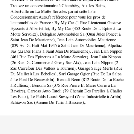
Trouvez un concessionnaire à
Chambéry
,
Aix-les-Bains
,
Albertville
ou
La Motte-Servolex
parmi cette liste.
ConcessionnaireAuto.fr référence pour vous les pros de
l'automobiles de France :
By My Car (1 Rue Lieutenant Gustave
Eysseric à Albertville)
,
By My Car (453 Route De L Epine à La
Motte Servolex)
,
Deleglise Automobiles Sa (Quai Jules Poncet à
Saint Jean De Maurienne)
,
Jean Lain Automobiles Maurienne
(839 Av Du Huit Mai 1945 à Saint Jean De Maurienne)
,
Alpettaz
Sas (Zi Des Plans à Saint Jean De Maurienne)
,
Jean Lain Nippon
(461 Rue Des Epinettes à La Motte Servolex)
,
Jean Lain Nippon
(26 Rue Du Commerce à Gresy Sur Aix)
,
Jean Lain Nippon (2
Zac Carrefour Des Vallees à Tournon)
,
Garage Sauge Merle (Rue
Du Maillet à Les Echelles)
,
Sarl Garage Ogier (Rue De La Salpa
à Le Pont De Beauvoisin)
,
Renault Beon (812 Route De La Roche
à Ruffieux)
,
Bonomi Sa (375 Rue Pierre Et Marie Curie à La
Ravoire)
,
Carross Auto Tatoli (79 Chemin Des Parelles à Challes
Les Eaux)
,
Le Poids Lourd Savoyard (Zone Industrielle à Arbin)
,
Schiavon Sas (Avenue De Turin à Bassens)
,.