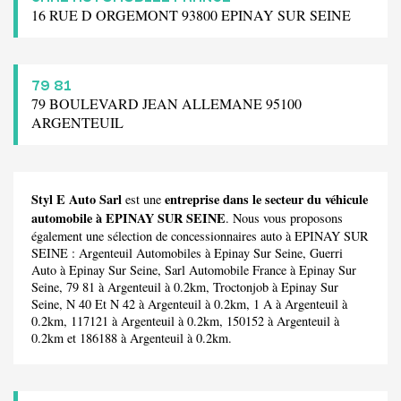
16 RUE D ORGEMONT 93800 EPINAY SUR SEINE
79 81
79 BOULEVARD JEAN ALLEMANE 95100
ARGENTEUIL
Styl E Auto Sarl
entreprise dans le secteur du véhicule
est une
automobile à EPINAY SUR SEINE
. Nous vous proposons
également une sélection de concessionnaires auto à EPINAY SUR
SEINE :
Argenteuil Automobiles
à Epinay Sur Seine,
Guerri
Auto
à Epinay Sur Seine,
Sarl Automobile France
à Epinay Sur
Seine,
79 81
à Argenteuil à 0.2km,
Troctonjob
à Epinay Sur
Seine,
N 40 Et N 42
à Argenteuil à 0.2km,
1 A
à Argenteuil à
0.2km,
117121
à Argenteuil à 0.2km,
150152
à Argenteuil à
0.2km et
186188
à Argenteuil à 0.2km.