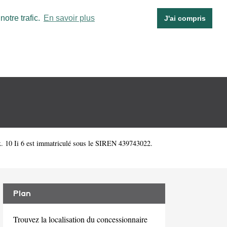
otre trafic.
En savoir plus
J'ai compris
 10 Ii 6 est immatriculé sous le SIREN 439743022.
Plan
Trouvez la localisation du concessionnaire