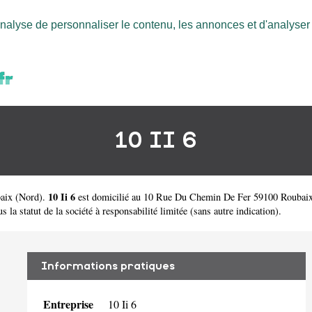
nalyse de personnaliser le contenu, les annonces et d'analyser n
10 II 6
10 Ii 6
baix
(
Nord
).
est domicilié au 10 Rue Du Chemin De Fer 59100 Roubaix.
 la statut de la société à responsabilité limitée (sans autre indication).
Informations pratiques
Entreprise
10 Ii 6