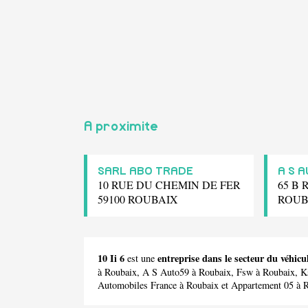
A proximite
SARL ABO TRADE
A S 
10 RUE DU CHEMIN DE FER
65 B 
59100 ROUBAIX
ROUB
10 Ii 6
entreprise dans le secteur du véhi
est une
à Roubaix,
A S Auto59
à Roubaix,
Fsw
à Roubaix,
K
Automobiles France
à Roubaix et
Appartement 05
à R