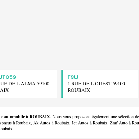
AUTO59
FSW
RUE DE L ALMA 59100
1 RUE DE L OUEST 59100
AIX
ROUBAIX
cule automobile à ROUBAIX
. Nous vous proposons également une sélection 
spneus
à Roubaix,
Ak Autos
à Roubaix,
Jet Autos
à Roubaix,
Zmf Auto
à Rou
oubaix.