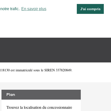
otre trafic.
En savoir plus
J'ai compris
. 118130 est immatriculé sous le SIREN 337820849.
Plan
Trouvez la localisation du concessionnaire