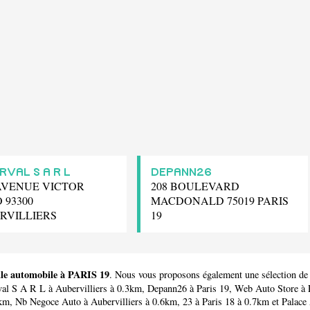
RVAL S A R L
DEPANN26
 AVENUE VICTOR
208 BOULEVARD
 93300
MACDONALD 75019 PARIS
RVILLIERS
19
cule automobile à PARIS 19
. Nous vous proposons également une sélection de
val S A R L
à Aubervilliers à 0.3km,
Depann26
à Paris 19,
Web Auto Store
à 
6km,
Nb Negoce Auto
à Aubervilliers à 0.6km,
23
à Paris 18 à 0.7km et
Palace