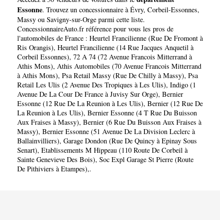
Essonne
. Trouvez un concessionnaire à
Évry
,
Corbeil-Essonnes
,
Massy
ou
Savigny-sur-Orge
parmi cette liste.
ConcessionnaireAuto.fr référence pour vous les pros de
l'automobiles de France :
Heurtel Francilienne (Rue De Fromont à
Ris Orangis)
,
Heurtel Francilienne (14 Rue Jacques Anquetil à
Corbeil Essonnes)
,
72 A 74 (72 Avenue Francois Mitterrand à
Athis Mons)
,
Athis Automobiles (70 Avenue Francois Mitterrand
à Athis Mons)
,
Psa Retail Massy (Rue De Chilly à Massy)
,
Psa
Retail Les Ulis (2 Avenue Des Tropiques à Les Ulis)
,
Indigo (1
Avenue De La Cour De France à Juvisy Sur Orge)
,
Bernier
Essonne (12 Rue De La Reunion à Les Ulis)
,
Bernier (12 Rue De
La Reunion à Les Ulis)
,
Bernier Essonne (4 T Rue Du Buisson
Aux Fraises à Massy)
,
Bernier (6 Rue Du Buisson Aux Fraises à
Massy)
,
Bernier Essonne (51 Avenue De La Division Leclerc à
Ballainvilliers)
,
Garage Dondon (Rue De Quincy à Epinay Sous
Senart)
,
Etablissements M Hippeau (110 Route De Corbeil à
Sainte Genevieve Des Bois)
,
Soc Expl Garage St Pierre (Route
De Pithiviers à Etampes)
,.