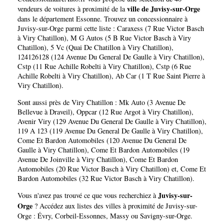
sur-Orge
ville de Juvisy-sur-Orge
vendeurs de voitures à proximité de la
dans le département
Essonne
. Trouvez un concessionnaire à
Juvisy-sur-Orge parmi cette liste :
Caraxess (7 Rue Victor Basch
à Viry Chatillon)
,
M G Autos (5 B Rue Victor Basch à Viry
Chatillon)
,
5 Vc (Quai De Chatillon à Viry Chatillon)
,
124126128 (124 Avenue Du General De Gaulle à Viry Chatillon)
,
Cstp (11 Rue Achille Robelti à Viry Chatillon)
,
Cstp (6 Rue
Achille Robelti à Viry Chatillon)
,
Ab Car (1 T Rue Saint Pierre à
Viry Chatillon)
.
Sont aussi près de Viry Chatillon :
Mk Auto (3 Avenue De
Bellevue à Draveil)
,
Oppcar (12 Rue Argot à Viry Chatillon)
,
Avenir Viry (129 Avenue Du General De Gaulle à Viry Chatillon)
,
119 A 123 (119 Avenue Du General De Gaulle à Viry Chatillon)
,
Come Et Bardon Automobiles (120 Avenue Du General De
Gaulle à Viry Chatillon)
,
Come Et Bardon Automobiles (19
Avenue De Joinville à Viry Chatillon)
,
Come Et Bardon
Automobiles (20 Rue Victor Basch à Viry Chatillon)
et,
Come Et
Bardon Automobiles (32 Rue Victor Basch à Viry Chatillon)
.
Juvisy-sur-
Vous n'avez pas trouvé ce que vous recherchiez à
Orge
? Accédez aux listes des villes à proximité de Juvisy-sur-
Orge :
Évry
,
Corbeil-Essonnes
,
Massy
ou
Savigny-sur-Orge
.