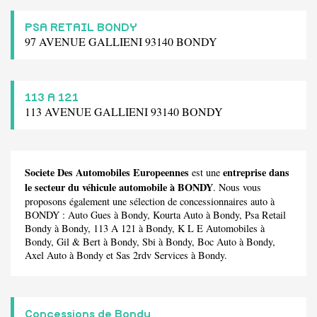
PSA RETAIL BONDY
97 AVENUE GALLIENI 93140 BONDY
113 A 121
113 AVENUE GALLIENI 93140 BONDY
Societe Des Automobiles Europeennes
entreprise dans
est une
le secteur du véhicule automobile à BONDY
. Nous vous
proposons également une sélection de concessionnaires auto à
BONDY :
Auto Gues
à Bondy,
Kourta Auto
à Bondy,
Psa Retail
Bondy
à Bondy,
113 A 121
à Bondy,
K L E Automobiles
à
Bondy,
Gil & Bert
à Bondy,
Sbi
à Bondy,
Boc Auto
à Bondy,
Axel Auto
à Bondy et
Sas 2rdv Services
à Bondy.
Concessions de Bondy