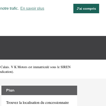
otre trafic.
En savoir plus
J'ai compris
0 Calais. V K Motors est immatriculé sous le SIREN
ndication).
Plan
Trouvez la localisation du concessionnaire